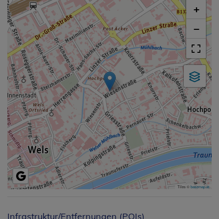
+
−
Tiles ©
basemap.at
Infrastruktur/Entfernungen (POIs)