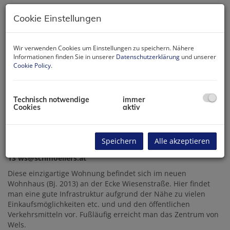
Cookie Einstellungen
Wir verwenden Cookies um Einstellungen zu speichern. Nähere
Informationen finden Sie in unserer
Datenschutzerklärung
und unserer
Cookie Policy
.
Technisch notwendige
immer
Cookies
aktiv
Beschreibung
Speichern
Alle akzeptieren
Schmöller`s-Immobilien, Wolfgang Schmöller +43 664 220 23
13 ws@schmoellers.at
Diese einzigartige Wohnung befindet sich im neuen
Wohnhaus (Bj. 2013) an der Ecke Wiesenstraße. Hier findet
man eine gute Infrastruktur aufgrund der Nähe zu vielen
Einkaufsmöglichkeiten etc. und und den öffentlichen
Verkehrsmitteln vor. Fußläufig erreicht man das Zentrum von
Wels.