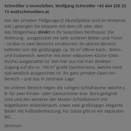
Schmöller`s-Immobilien, Wolfgang Schmöller +43 664 220 23
13 ws@schmoellers.at
Von der privaten Tiefgarage (2 Abstellplätze sind im Mietpreis
inkl.)
gelangen Sie bequem mit dem Lift oder über
das
Stiegenhaus
direkt
in Ihr luxuriöses Penthouse. Die
Wohnung - ausgestattet mit sehr schönen Böden und Türen
-
ist klar in zwei Bereiche strukturiert: Im oberen Bereich
befindet sich der großzügige, ca. 50 m² offene Koch-, Wohn-
und Essbereich, welcher mit einer exklusiven Küche (DAN-
Küche) ausgestattet ist. Von hier aus hat man direkten
Zugang auf die ca. 100 m² große Dachterrasse, welche nord-
süd-westlich ausgerichtet ist. Ihr ganz privater Open-Air-
Bereich – und das in zentraler Lage.
Im unteren Bereich
liegen die ruhigen Schlafräume, welche z.
B. für zwei Kinder- oder Gästezimmer bzw. Büro geeignet
sind
und des weiteren der Master-Schlafbereich mit
begehbaren Ankleideraum, sowie zwei
großzügige, elegante
Bäder mit Fußbodenheizung.
Für Gäste
gibt es ein separates
WC.
Zentrum