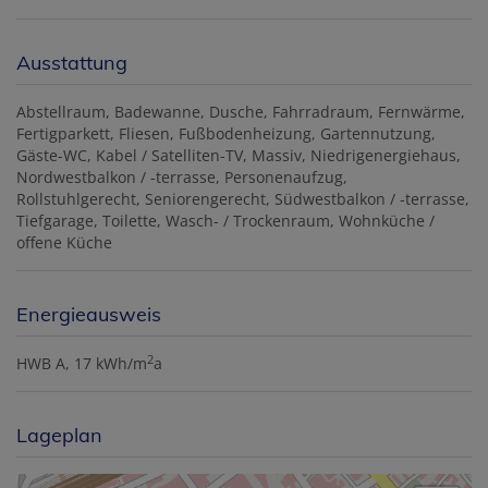
Ausstattung
Abstellraum
Badewanne
Dusche
Fahrradraum
Fernwärme
Fertigparkett
Fliesen
Fußbodenheizung
Gartennutzung
Gäste-WC
Kabel / Satelliten-TV
Massiv
Niedrigenergiehaus
Nordwestbalkon / -terrasse
Personenaufzug
Rollstuhlgerecht
Seniorengerecht
Südwestbalkon / -terrasse
Tiefgarage
Toilette
Wasch- / Trockenraum
Wohnküche /
offene Küche
Energieausweis
2
HWB
A, 17 kWh/m
a
Lageplan