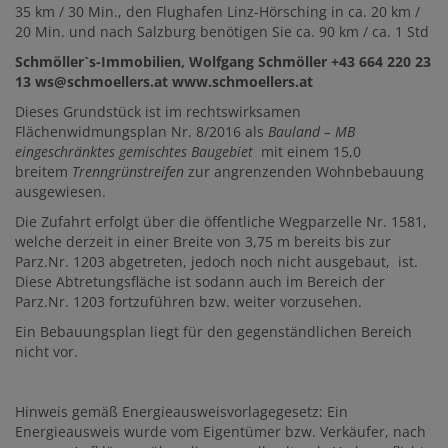
35 km / 30 Min., den Flughafen Linz-Hörsching in ca. 20 km /
20 Min. und nach Salzburg benötigen Sie ca. 90 km / ca. 1 Std
Schmöller`s-Immobilien, Wolfgang Schmöller +43 664 220 23
13 ws@schmoellers.at www.schmoellers.at
Dieses Grundstück ist im rechtswirksamen
Flächenwidmungsplan Nr. 8/2016 als
Bauland – MB
eingeschränktes gemischtes Baugebiet
mit einem 15,0
breitem
Trenngrünstreifen
zur angrenzenden Wohnbebauung
ausgewiesen.
Die Zufahrt erfolgt über die öffentliche Wegparzelle Nr. 1581,
welche derzeit in einer Breite von 3,75 m bereits bis zur
Parz.Nr. 1203 abgetreten, jedoch noch nicht ausgebaut, ist.
Diese Abtretungsfläche ist sodann auch im Bereich der
Parz.Nr. 1203 fortzuführen bzw. weiter vorzusehen.
Ein Bebauungsplan liegt für den gegenständlichen Bereich
nicht vor.
Hinweis gemäß Energieausweisvorlagegesetz: Ein
Energieausweis wurde vom Eigentümer bzw. Verkäufer, nach