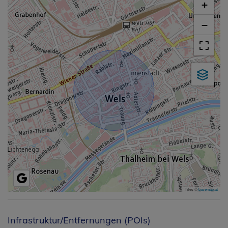
+
−
Tiles ©
basemap.at
Infrastruktur/Entfernungen (POIs)