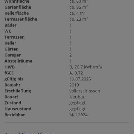
2
Wohnfläche
ca. 80 m
2
Gartenfläche
ca. 95 m
2
Kellerfläche
ca. 4 m
2
Terrassenfläche
ca. 23 m
Bäder
1
WC
1
Terrassen
1
Keller
1
Gärten
1
Garagen
2
Abstellräume
1
2
HWB
B, 76.7 kWh/m
a
fGEE
A, 0,72
gültig bis
19.07.2025
Baujahr
2019
Erschließung
vollerschlossen
Bauart
Neubau
Zustand
gepflegt
Hauszustand
gepflegt
Beziehbar
Mai 2024