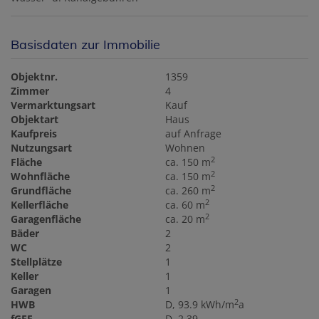
Basisdaten zur Immobilie
Objektnr.
1359
Zimmer
4
Vermarktungsart
Kauf
Objektart
Haus
Kaufpreis
auf Anfrage
Nutzungsart
Wohnen
2
Fläche
ca. 150 m
2
Wohnfläche
ca. 150 m
2
Grundfläche
ca. 260 m
2
Kellerfläche
ca. 60 m
2
Garagenfläche
ca. 20 m
Bäder
2
WC
2
Stellplätze
1
Keller
1
Garagen
1
2
HWB
D, 93.9 kWh/m
a
fGEE
D, 2,39