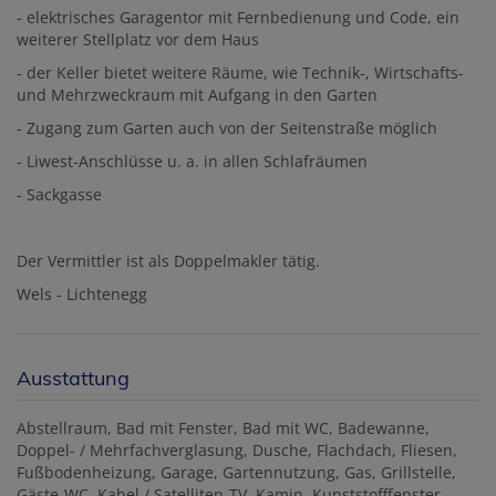
- elektrisches Garagentor mit Fernbedienung und Code, ein
weiterer Stellplatz vor dem Haus
- der Keller bietet weitere Räume, wie Technik-, Wirtschafts-
und Mehrzweckraum mit Aufgang in den Garten
- Zugang zum Garten auch von der Seitenstraße möglich
- Liwest-Anschlüsse u. a. in allen Schlafräumen
- Sackgasse
Der Vermittler ist als Doppelmakler tätig.
Wels - Lichtenegg
Ausstattung
Abstellraum
Bad mit Fenster
Bad mit WC
Badewanne
Doppel- / Mehrfachverglasung
Dusche
Flachdach
Fliesen
Fußbodenheizung
Garage
Gartennutzung
Gas
Grillstelle
Gäste-WC
Kabel / Satelliten-TV
Kamin
Kunststofffenster