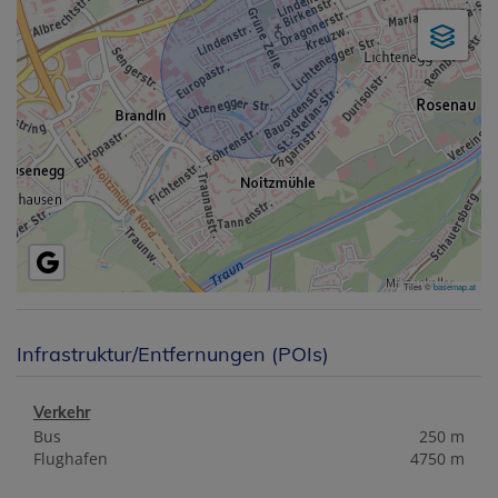
Tiles ©
basemap.at
Infrastruktur/Entfernungen (POIs)
Verkehr
Bus
250 m
Flughafen
4750 m