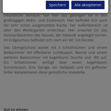
13 ws@schmoellers.at
Speichern
Alle akzeptieren
Beim Betreten der gepflegten Immobilie empfängt Sie der
freundliche Vorraum. Von hier aus gelangen Sie in den
großzügigen Wohn- und Essbereich. Hier befindet sich auch
die sehr schön ausgestattete Küche. Der Außenbereich ist
über den Wintergarten erreichbar. Hier erwartet Sie das
Schmuckkästchen des Hauses, der liebevoll angelegte Garten.
Im Erdgeschoss befindet sich noch ein WC mit Fenster.
Das Obergeschoss wartet mit 3 Schlafräumen und einem
Badezimmer mit öffenbarer Lichtkuppel,
Wanne und einem
weiteren Badezimmer mit begehbarer
Dusche und WC auf.
Ein Schlafzimmer verfügt über einen begehbaren
Schrankraum. Eine Garage, ein Stellplatz und ein gefliester
Keller komplettieren diese gemütliche Immobilie.
Gut zu wissen: