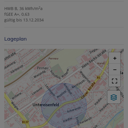
2
HWB
B, 36 kWh/m
a
fGEE
A+, 0,63
gültig bis
13.12.2034
Lageplan
+
−