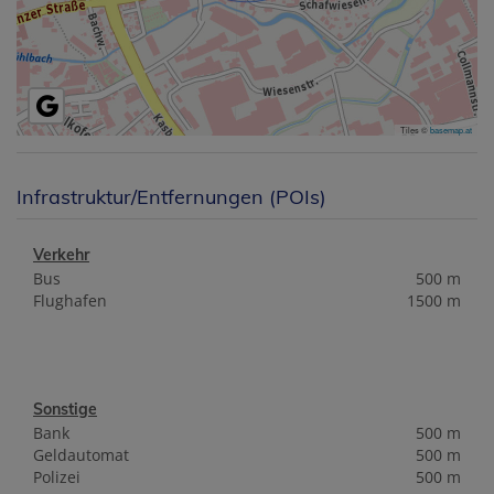
Tiles ©
basemap.at
Infrastruktur/Entfernungen (POIs)
Verkehr
Bus
500 m
Flughafen
1500 m
Sonstige
Bank
500 m
Geldautomat
500 m
Polizei
500 m