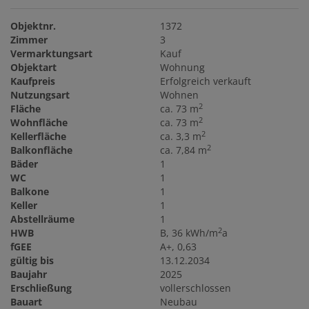
Objektnr.
1372
Zimmer
3
Vermarktungsart
Kauf
Objektart
Wohnung
Kaufpreis
Erfolgreich verkauft
Nutzungsart
Wohnen
2
Fläche
ca. 73 m
2
Wohnfläche
ca. 73 m
2
Kellerfläche
ca. 3,3 m
2
Balkonfläche
ca. 7,84 m
Bäder
1
WC
1
Balkone
1
Keller
1
Abstellräume
1
2
HWB
B, 36 kWh/m
a
fGEE
A+, 0,63
gültig bis
13.12.2034
Baujahr
2025
Erschließung
vollerschlossen
Bauart
Neubau