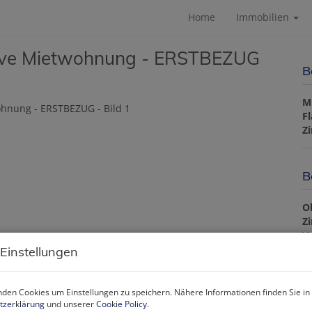
Home
Immobilien
lusive Mietwohnung - ERSTBEZUG
B
M
F
Z
B
O
Z
V
O
 Einstellungen
M
N
F
den Cookies um Einstellungen zu speichern. Nähere Informationen finden Sie in
W
tzerklärung
und unserer
Cookie Policy
.