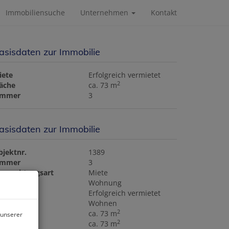
Immobiliensuche
Unternehmen
Kontakt
asisdaten zur Immobilie
iete
Erfolgreich vermietet
2
läche
ca. 73 m
immer
3
asisdaten zur Immobilie
bjektnr.
1389
immer
3
ermarktungsart
Miete
bjektart
Wohnung
iete
Erfolgreich vermietet
utzungsart
Wohnen
2
läche
ca. 73 m
 unserer
2
ohnfläche
ca. 73 m