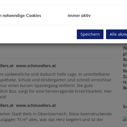
Ke
B
B
h notwendige Cookies
immer aktiv
W
B
Ke
Speichern
Alle akze
A
H
f
gü
B
E
ellers.at www.schmoellers.at
B
hre südwestliche und dadurch helle Lage. In unmittelbarer
Z
 Apotheke, Schule und Kindergarten sind schnell erreichbar.
H
 nur einen kurzen Spaziergang entfernt. Die gute
B
lich Bus, sorgt für eine hervorragende Erreichbarkeit. Hier
eld!
ellers.at www.schmoellers.at
K
nten Stadt Wels in Oberösterreich. Diese beeindruckende
ügigen 73 m² alles, was das Herz begehrt und ist der