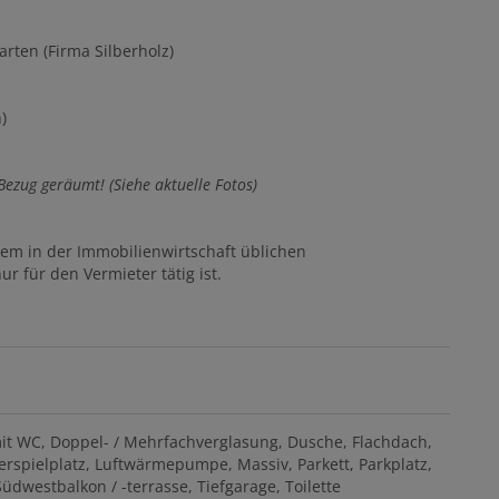
arten (Firma Silberholz)
n)
ezug geräumt! (Siehe aktuelle Fotos)
dem in der Immobilienwirtschaft üblichen
r für den Vermieter tätig ist.
it WC
Doppel- / Mehrfachverglasung
Dusche
Flachdach
erspielplatz
Luftwärmepumpe
Massiv
Parkett
Parkplatz
Südwestbalkon / -terrasse
Tiefgarage
Toilette