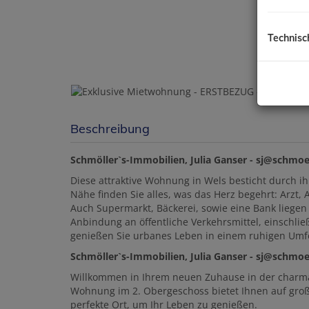
Technisc
Beschreibung
Schmöller`s-Immobilien, Julia Ganser - sj@schmo
Diese attraktive Wohnung in Wels besticht durch i
Nähe finden Sie alles, was das Herz begehrt: Arzt,
Auch Supermarkt, Bäckerei, sowie eine Bank liegen
Anbindung an öffentliche Verkehrsmittel, einschließ
genießen Sie urbanes Leben in einem ruhigen Umf
Schmöller`s-Immobilien, Julia Ganser - sj@schmo
Willkommen in Ihrem neuen Zuhause in der charma
Wohnung im 2. Obergeschoss bietet Ihnen auf großz
perfekte Ort, um Ihr Leben zu genießen.