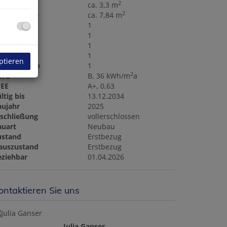
2
llerfläche
ca. 3,3 m
2
alkonfläche
ca. 7,84 m
äder
1
C
1
alkone
1
ller
1
ptieren
bstellräume
1
2
WB
B, 36 kWh/m
a
GEE
A+, 0,63
ltig bis
13.12.2034
aujahr
2025
rschließung
vollerschlossen
auart
Neubau
ustand
Erstbezug
auszustand
Erstbezug
eziehbar
01.04.2026
ontaktieren Sie uns
Julia Ganser