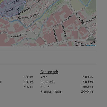
Tiles ©
basemap.at
Gesundheit
500 m
Arzt
500 m
t
500 m
Apotheke
500 m
500 m
Klinik
1500 m
Krankenhaus
2000 m