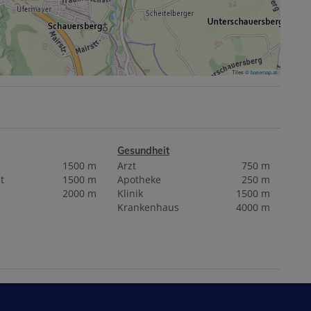
Tiles ©
basemap.at
Gesundheit
1500 m
Arzt
750 m
t
1500 m
Apotheke
250 m
2000 m
Klinik
1500 m
Krankenhaus
4000 m