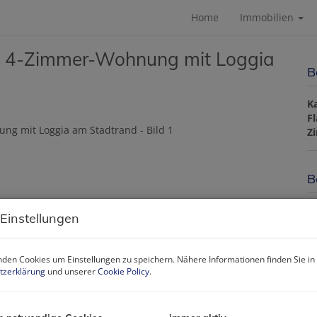
Home
Immobilien
rte 4-Zimmer-Wohnung mit Loggia
B
K
F
Z
B
O
 Einstellungen
Z
V
O
den Cookies um Einstellungen zu speichern. Nähere Informationen finden Sie in
K
tzerklärung
und unserer
Cookie Policy
.
N
F
W