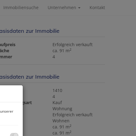
Immobiliensuche
Unternehmen
Kontakt
asisdaten zur Immobilie
aufpreis
Erfolgreich verkauft
2
läche
ca. 91 m
immer
4
asisdaten zur Immobilie
bjektnr.
1410
immer
4
ermarktungsart
Kauf
bjektart
Wohnung
 unserer
aufpreis
Erfolgreich verkauft
utzungsart
Wohnen
2
läche
ca. 91 m
2
ohnfläche
ca. 91 m