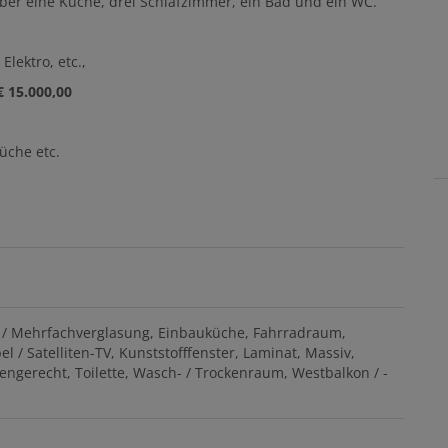
ber eine Küche, drei Schlafzimmer, ein Bad und ein WC.
lektro, etc.,
 15.000,00
üche etc.
 / Mehrfachverglasung
Einbauküche
Fahrradraum
el / Satelliten-TV
Kunststofffenster
Laminat
Massiv
rengerecht
Toilette
Wasch- / Trockenraum
Westbalkon / -