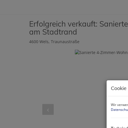
Erfolgreich verkauft: Sanie
am Stadtrand
4600 Wels
, Traunaustraße
Cookie
Wir verwen
Datenschu