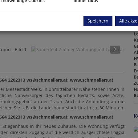
h notwendige Cookies
immer aktiv
Ke
L
G
Speichern
Alle akze
B
W
L
Ke
G
A
H
B
E
B
 664 2202313 ws@schmoellers.at www.schmoellers.at
Z
H
er Messestadt Wels. In unmittelbarer Nähe stehen Ihnen in
B
liche Nahversorger des täglichen Bedarfs, sowie Ärzte,
erholungsgebiet an der Traun. Auch die Anbindung an die
reichen Sie z.B. die Landeshauptstadt Linz in ca. 30 Minuten.
K
 664 2202313 ws@schmoellers.at www.schmoellers.at
 Stiegenhaus in Ihr neues Zuhause. Die Wohnung verfügt
en direkten Zugang auf die westlich ausgerichtete Loggia