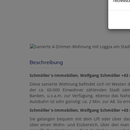
Technisc
Beschreibung
Schmöller`s-Immobilien, Wolfgang Schmöller +43
Diese sanierte Wohnung befindet sich im Westen d
der ca. 60.000 Einwohner zählenden Stadt sämt
Banken, u.v.a.m. zur Verfügung, ebenso das Nah
Autobahn ist sehr günstig: ca. 2 Min. zur A8. So er
Schmöller`s-Immobilien, Wolfgang Schmöller +43
Sie gelangen bequem mit dem Lift oder über das
über einen
Wohn- und Essbereich, über den man d