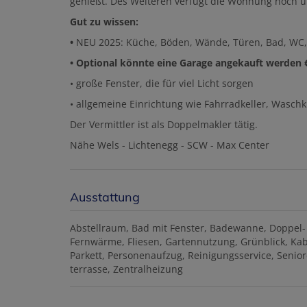
genießt. Des Weiteren verfügt die Wohnung noch ü
Gut zu wissen:
•
NEU 2025: Küche, Böden, Wände, Türen, Bad, WC, E
• Optional könnte eine Garage angekauft werden €
• große Fenster, die für viel Licht sorgen
• allgemeine Einrichtung wie Fahrradkeller, Waschk
Der Vermittler ist als Doppelmakler tätig.
Nähe Wels - Lichtenegg - SCW - Max Center
Ausstattung
Abstellraum
Bad mit Fenster
Badewanne
Doppel-
Fernwärme
Fliesen
Gartennutzung
Grünblick
Kab
Parkett
Personenaufzug
Reinigungsservice
Senio
terrasse
Zentralheizung