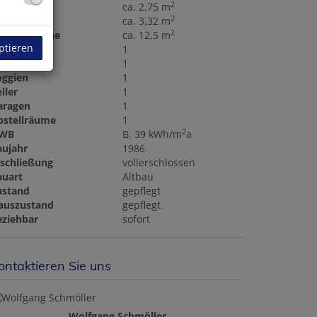
2
llerfläche
ca. 2,75 m
2
oggiafläche
ca. 3,32 m
2
aragenfläche
ca. 12,5 m
ptieren
äder
1
C
1
oggien
1
ller
1
aragen
1
bstellräume
1
2
WB
B, 39 kWh/m
a
aujahr
1986
rschließung
vollerschlossen
auart
Altbau
ustand
gepflegt
auszustand
gepflegt
eziehbar
sofort
ontaktieren Sie uns
Wolfgang Schmöller