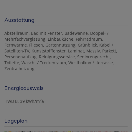
Ausstattung
Abstellraum
Bad mit Fenster
Badewanne
Doppel- /
Mehrfachverglasung
Einbauküche
Fahrradraum
Fernwärme
Fliesen
Gartennutzung
Grünblick
Kabel /
Satelliten-TV
Kunststofffenster
Laminat
Massiv
Parkett
Personenaufzug
Reinigungsservice
Seniorengerecht
Toilette
Wasch- / Trockenraum
Westbalkon / -terrasse
Zentralheizung
Energieausweis
2
HWB
B, 39 kWh/m
a
Lageplan