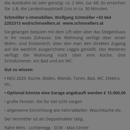
die Autobahn ist sehr günstig: ca. 2 Min. zur A8. So erreichen
Sie z.B. die Landeshauptstadt Linz in ca. 30 Minuten.
Schmöller`s-Immobilien, Wolfgang Schmöller +43 664
2202313 ws@schmoellers.at www.schmoellers.at
Sie gelangen bequem mit dem Lift oder über das Stiegenhaus
in Ihr neues Zuhause. Die Wohnung verfügt über einen
Wohn- und Essbereich, über den man den direkten Zugang
auf die westlich ausgerichtete Loggia genießt. Des Weiteren
verfügt die Wohnung noch über eine Küche, drei
Schlafzimmer, ein Bad und ein WC.
Gut zu wissen:
•
NEU 2025: Küche, Böden, Wände, Türen, Bad, WC, Elektro,
etc.,
• Optional könnte eine Garage angekauft werden € 15.000,00
• große Fenster, die für viel Licht sorgen
• allgemeine Einrichtung wie Fahrradkeller, Waschküche etc.
Der Vermittler ist als Doppelmakler tätig.
Nähe Wels - Lichtenegg - SCW - Max Center