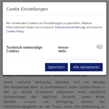
Cookie Einstellungen
Wir verwenden Cookies um Einstellungen zu speichern. Nähere
Informationen finden Sie in unserer
Datenschutzerklärung
und unserer
Cookie Policy
.
Technisch notwendige
immer
Cookies
aktiv
Beschreibung
Speichern
Alle akzeptieren
Schmöller`s-Immobilien, Wolfgang Schmöller +43 664
2202313 ws@schmoellers.at www.schmoellers.at
Diese sanierte Wohnung befindet sich im Westen
der Messestadt Wels. In unmittelbarer Nähe stehen Ihnen in
der ca. 60.000 Einwohner zählenden Stadt sämtliche
Nahversorger des täglichen Bedarfs, sowie Ärzte,
Banken, u.v.a.m. zur Verfügung, ebenso das
Naherholungsgebiet an der Traun. Auch die Anbindung an