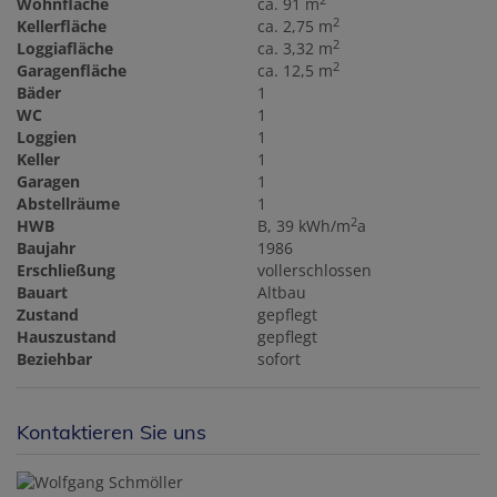
2
Wohnfläche
ca. 91 m
2
Kellerfläche
ca. 2,75 m
2
Loggiafläche
ca. 3,32 m
2
Garagenfläche
ca. 12,5 m
Bäder
1
WC
1
Loggien
1
Keller
1
Garagen
1
Abstellräume
1
2
HWB
B, 39 kWh/m
a
Baujahr
1986
Erschließung
vollerschlossen
Bauart
Altbau
Zustand
gepflegt
Hauszustand
gepflegt
Beziehbar
sofort
Kontaktieren Sie uns