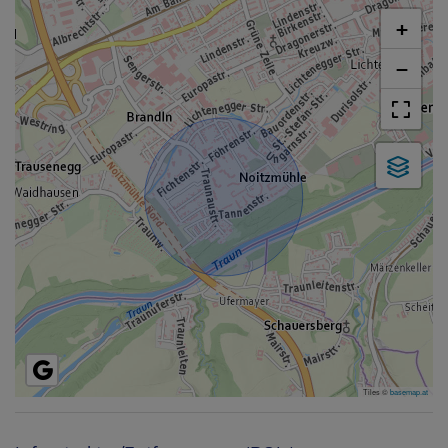
+
−
Tiles ©
basemap.at