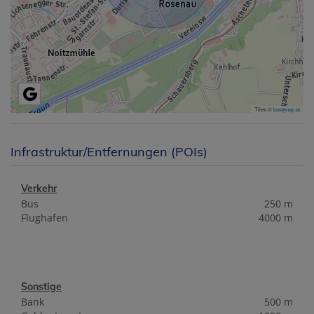
Tiles ©
basemap.at
Infrastruktur/Entfernungen (POIs)
Verkehr
Bus
250 m
Flughafen
4000 m
Sonstige
Bank
500 m