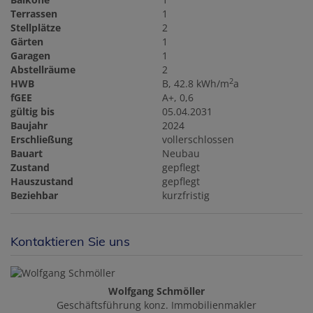
Terrassen
1
Stellplätze
2
Gärten
1
Garagen
1
Abstellräume
2
2
HWB
B, 42.8 kWh/m
a
fGEE
A+, 0,6
gültig bis
05.04.2031
Baujahr
2024
Erschließung
vollerschlossen
Bauart
Neubau
Zustand
gepflegt
Hauszustand
gepflegt
Beziehbar
kurzfristig
Kontaktieren Sie uns
Wolfgang Schmöller
Geschäftsführung konz. Immobilienmakler