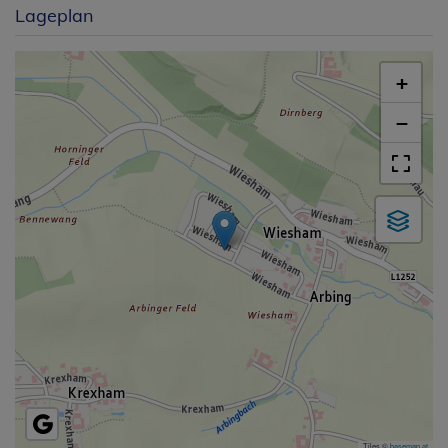
Lageplan
+
−
Tiles ©
basemap.at