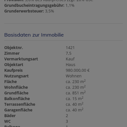
Grundbucheintragungsgebühr:
1,1%
Grunderwerbsteuer:
3,5%
Basisdaten zur Immobilie
Objektnr.
1421
Zimmer
7,5
Vermarktungsart
Kauf
Objektart
Haus
Kaufpreis
980.000,00 €
Nutzungsart
Wohnen
2
Fläche
ca. 230 m
2
Wohnfläche
ca. 230 m
2
Grundfläche
ca. 851 m
2
Balkonfläche
ca. 15 m
2
Terrassenfläche
ca. 40 m
2
Garagenfläche
ca. 40 m
Bäder
2
WC
3
Balkone
1