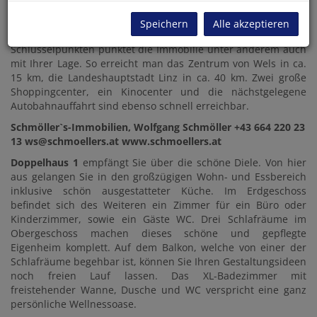
Mittelschule mit Hort und Hallenbad, u.v.a.m. Auch
öffentliche Verkehrsmittel, wie Bus und Bahn, sind
Speichern
Alle akzeptieren
vorhanden. Mit kurzen Wegen zu geographischen
Schlüsselpunkten punktet die Immobilie unter anderem auch
mit Ihrer Lage. So erreicht man das Zentrum von Wels in ca.
15 km, die Landeshauptstadt Linz in ca. 40 km. Zwei große
Shoppingcenter, ein Kinocenter und die nächstgelegene
Autobahnauffahrt sind ebenso schnell erreichbar.
Schmöller`s-Immobilien, Wolfgang Schmöller +43 664 220 23
13 ws@schmoellers.at www.schmoellers.at
Doppelhaus 1
empfängt Sie über die schöne Diele. Von hier
aus gelangen Sie in den großzügigen Wohn- und Essbereich
inklusive schön ausgestatteter Küche. Im Erdgeschoss
befindet sich des Weiteren ein Zimmer für ein Büro oder
Kinderzimmer, sowie ein Gäste WC. Drei Schlafräume im
Obergeschoss machen dieses schöne und gepflegte
Eigenheim komplett. Auf dem Balkon, welche von einer der
Schlafräume begehbar ist, können Sie Ihren Gestaltungsideen
noch freien Lauf lassen. Das XL-Badezimmer mit
freistehender Wanne, Dusche und WC verspricht eine ganz
persönliche Wellnessoase.