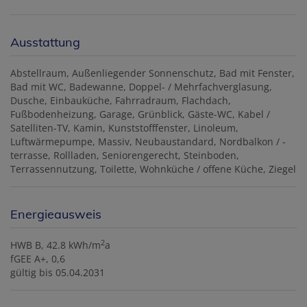
Ausstattung
Abstellraum
Außenliegender Sonnenschutz
Bad mit Fenster
Bad mit WC
Badewanne
Doppel- / Mehrfachverglasung
Dusche
Einbauküche
Fahrradraum
Flachdach
Fußbodenheizung
Garage
Grünblick
Gäste-WC
Kabel /
Satelliten-TV
Kamin
Kunststofffenster
Linoleum
Luftwärmepumpe
Massiv
Neubaustandard
Nordbalkon / -
terrasse
Rollladen
Seniorengerecht
Steinboden
Terrassennutzung
Toilette
Wohnküche / offene Küche
Ziegel
Energieausweis
2
HWB
B, 42.8 kWh/m
a
fGEE
A+, 0,6
gültig bis
05.04.2031