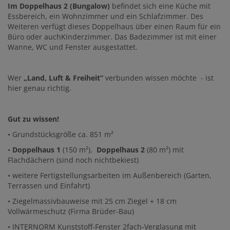
Im Doppelhaus 2 (Bungalow)
befindet sich eine Küche mit
Essbereich, ein Wohnzimmer und ein Schlafzimmer. Des
Weiteren verfügt dieses Doppelhaus über einen Raum für ein
Büro oder auchKinderzimmer. Das Badezimmer ist mit einer
Wanne, WC und Fenster ausgestattet.
Wer
„Land, Luft & Freiheit“
verbunden wissen möchte - ist
hier genau richtig.
Gut zu wissen!
• Grundstücksgröße ca. 851 m²
•
Doppelhaus 1
(150 m²),
Doppelhaus 2
(80 m²) mit
Flachdächern (sind noch nichtbekiest)
• weitere Fertigstellungsarbeiten im Außenbereich (Garten,
Terrassen und Einfahrt)
• Ziegelmassivbauweise mit 25 cm Ziegel + 18 cm
Vollwärmeschutz (Firma Brüder-Bau)
• INTERNORM Kunststoff-Fenster 2fach-Verglasung mit