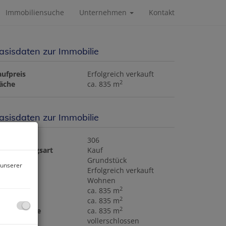
Immobiliensuche
Unternehmen
Kontakt
asisdaten zur Immobilie
aufpreis
Erfolgreich verkauft
2
läche
ca. 835 m
asisdaten zur Immobilie
bjektnr.
306
ermarktungsart
Kauf
bjektart
Grundstück
 unserer
aufpreis
Erfolgreich verkauft
utzungsart
Wohnen
2
läche
ca. 835 m
2
rundfläche
ca. 835 m
2
esamtfläche
ca. 835 m
rschließung
vollerschlossen