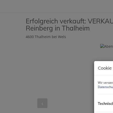
Erfolgreich verkauft: VERKA
Reinberg in Thalheim
4600 Thalheim bei Wels
Cookie
Wir verwen
Datenschu
Technisc