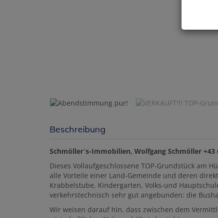
Abend
Beschreibung
Schmöller`s-Immobilien, Wolfgang Schmöller +43
Dieses Vollaufgeschlossene TOP-Grundstück am Hüge
alle Vorteile einer Land-Gemeinde und deren direkt
Krabbelstube, Kindergarten, Volks-und Hauptschul
verkehrstechnisch sehr gut angebunden: die Bushal
Wir weisen darauf hin, dass zwischen dem Vermittl