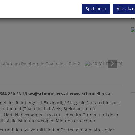
Speichern
Alle akze
K
stimmung pur!
 664 220 23 13 ws@schmoellers.at www.schmoellers.at
l des Reinbergs ist Einzigartig! Sie genießen von hier aus
en Umfeld (Thalheim bei Wels, Steinhaus, etc.):
e, Hort, Nahversorger, u.v.a.m. Leben im Grünen und doch
testelle ist in nur wenigen Minuten erreichbar,
er und dem zu vermittelnden Dritten ein familiäres oder