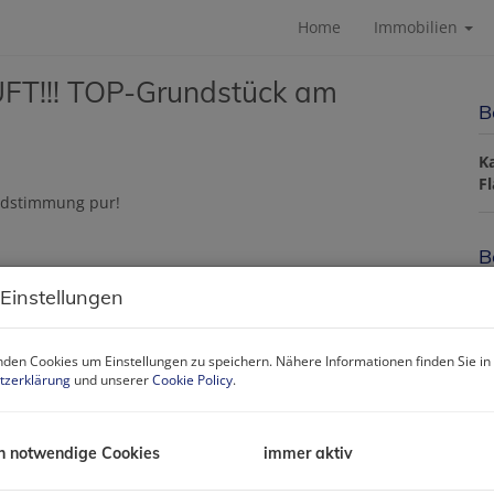
Home
Immobilien
UFT!!! TOP-Grundstück am
B
K
F
B
 Einstellungen
O
V
O
den Cookies um Einstellungen zu speichern. Nähere Informationen finden Sie in
K
tzerklärung
und unserer
Cookie Policy
.
N
F
G
h notwendige Cookies
immer aktiv
G
E