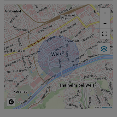
+
−
Tiles ©
basemap.at