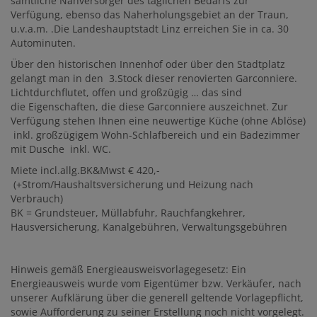
sämtliche Nahversorger des täglichen Bedarfs zur
Verfügung, ebenso das Naherholungsgebiet an der Traun,
u.v.a.m. .Die Landeshauptstadt Linz erreichen Sie in ca. 30
Autominuten.
Über den historischen Innenhof oder über den Stadtplatz
gelangt man in den 3.Stock dieser renovierten Garconniere.
Lichtdurchflutet, offen und großzügig … das sind
die Eigenschaften, die diese Garconniere auszeichnet. Zur
Verfügung stehen Ihnen eine neuwertige Küche (ohne Ablöse)
inkl. großzügigem Wohn-Schlafbereich und ein Badezimmer
mit Dusche inkl. WC.
Miete incl.allg.BK&Mwst € 420,-
(+Strom/Haushaltsversicherung und Heizung nach
Verbrauch)
BK = Grundsteuer, Müllabfuhr, Rauchfangkehrer,
Hausversicherung, Kanalgebühren, Verwaltungsgebühren
Hinweis gemäß Energieausweisvorlagegesetz: Ein
Energieausweis wurde vom Eigentümer bzw. Verkäufer, nach
unserer Aufklärung über die generell geltende Vorlagepflicht,
sowie Aufforderung zu seiner Erstellung noch nicht vorgelegt.