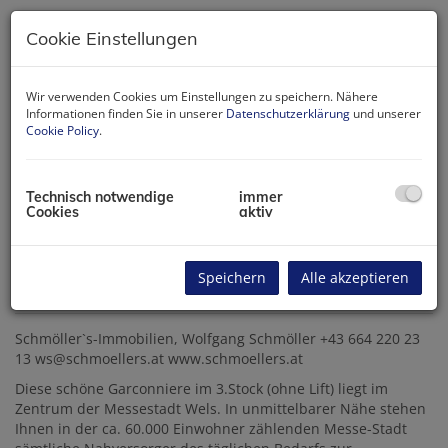
Cookie Einstellungen
Wir verwenden Cookies um Einstellungen zu speichern. Nähere
Informationen finden Sie in unserer
Datenschutzerklärung
und unserer
Cookie Policy
.
Helle neuwertige Küche
Technisch notwendige
immer
Cookies
aktiv
Speichern
Alle akzeptieren
Beschreibung
Schmöller`s-Immobilien, Wolfgang Schmöller +43 664 220 23
13 ws@schmoellers.at www.schmoellers.at
Diese schöne Garconniere im 3.Stock (ohne Lift) liegt im
Zentrum der Messestadt Wels. In unmittelbarer Nähe stehen
Ihnen in der ca. 60.000 Einwohner zählenden Messe-Stadt