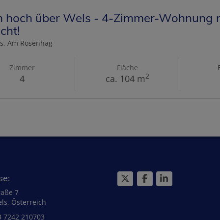
n hoch über Wels - 4-Zimmer-Wohnung m
cht!
s
, Am Rosenhag
Zimmer
Fläche
2
4
ca. 104 m
se:
raße 7
ls, Österreich
3 7242 210703