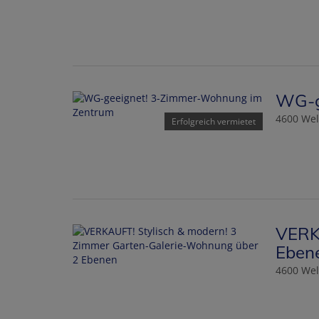
WG-g
4600 Wel
Erfolgreich vermietet
VERK
Eben
4600 Wel