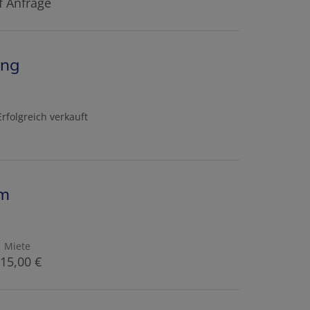
f Anfrage
ung
Erfolgreich verkauft
um
Miete
15,00 €