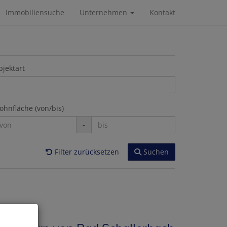
Immobiliensuche
Unternehmen
Kontakt
jektart
hnfläche (von/bis)
-
Filter zurücksetzen
Suchen