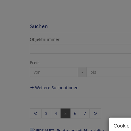
Suchen
Objektnummer
Preis
-
Weitere Suchoptionen
3
4
5
6
7
Cookie