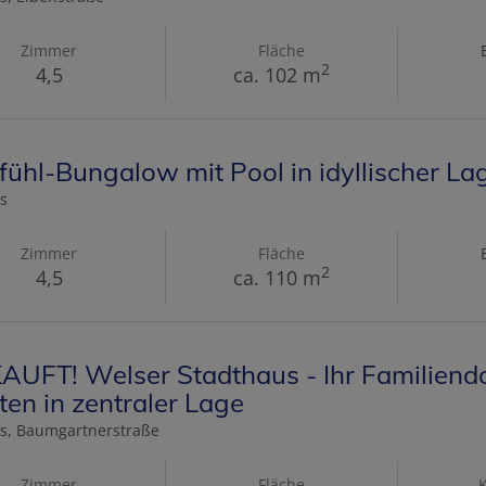
Zimmer
Fläche
2
4,5
ca. 102 m
ühl-Bungalow mit Pool in idyllischer L
s
Zimmer
Fläche
2
4,5
ca. 110 m
UFT! Welser Stadthaus - Ihr Familiend
ten in zentraler Lage
s
, Baumgartnerstraße
Zimmer
Fläche