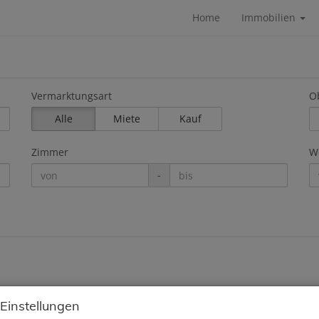
Home
Immobilien
Vermarktungsart
Ob
Alle
Miete
Kauf
Zimmer
Wo
-
 Einstellungen