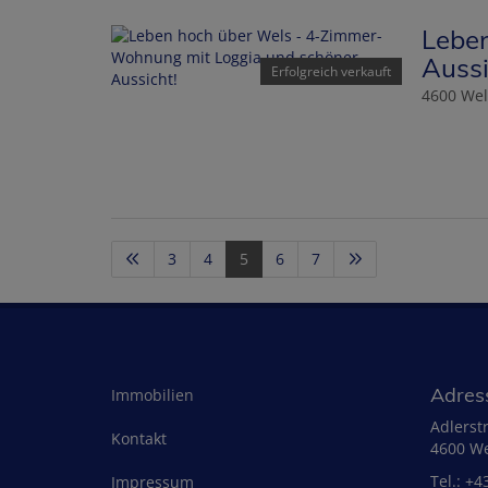
Lebe
Aussi
Erfolgreich verkauft
4600 Wel
3
4
5
6
7
Adres
Immobilien
Adlerst
Kontakt
4600 We
Tel.:
+4
Impressum