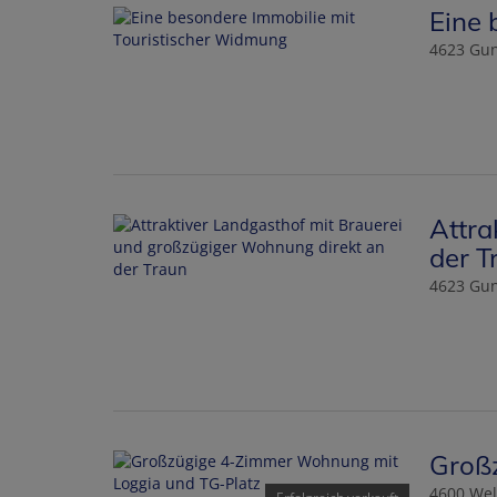
Eine 
4623 Gun
Attra
der T
4623 Gun
Groß
4600 Wel