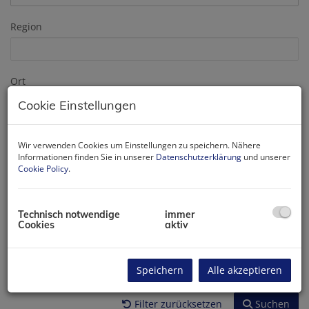
Region
Ort
Cookie Einstellungen
Zimmer
Wir verwenden Cookies um Einstellungen zu speichern. Nähere
-
Informationen finden Sie in unserer
Datenschutzerklärung
und unserer
Cookie Policy
.
Wohnfläche (von/bis)
-
Technisch notwendige
immer
Cookies
aktiv
Preis
-
Speichern
Alle akzeptieren
Filter zurücksetzen
Suchen