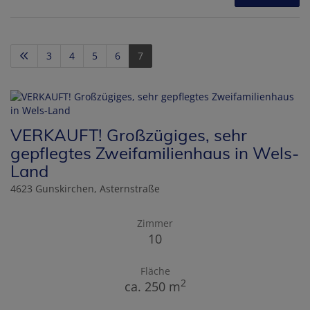
3
4
5
6
7
VERKAUFT! Großzügiges, sehr
gepflegtes Zweifamilienhaus in Wels-
Land
4623 Gunskirchen
, Asternstraße
Zimmer
10
Fläche
2
ca. 250 m